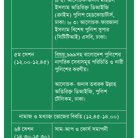
br ২। আলোচক-জনাব মহিউল
ইসলাম অতিরিক্ত ডিআইজি
(ক্রাইম) পুলিশ হেডকোয়ার্টার্স,
ঢাকা। br ৩। আলোচক-ফারজানা
ইসলাম বিশেষ পুলিশ সুপার
(সিটিটিআই) এসবি, ঢাকা।
৫ম সেশন
বিষয়:
৯৯৯সহ বাংলাদেশ পুলিশের
(১২.০০-১২.৪৫)
নাগরিক সেবাসমূহ পরিচিতি ও নারী
পুলিশের করণীয়।
আলোচক- জনাব তবারক উল্লাহ
অতিরিক্ত ডিআইজি, পুলিশ
টেলিকম, ঢাকা।
নামাজ ও মধ্যাহ্ন ভোজের বিরতি (১২.৪৫-১৪.০০)
৬ষ্ঠ সেশন
সাম-আপ ও কোর্স সমাপনী
(১৪.৩০-১৫.৩০)