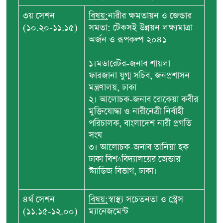
৩য় সেশন
বিষয়:
নারীর ক্ষমতায়ন ও জেন্ডার
(১০.২০-১১.১৫)
সমতা: টেকসই উন্নয়ন লক্ষ্যমাত্রা
অর্জন ও রূপকল্প ২০৪১
১।মডারেটর-জনাব শায়লা
ফারজানা যুগ্ম সচিব, জনপ্রশাসন
মন্ত্রণালয়, ঢাকা
২। আলোচক-জনাব রোকেয়া কবীর
মুক্তিযোদ্ধা ও নারীনেত্রী নির্বাহী
পরিচালক, বাংলাদেশ নারী প্রগতি
সংঘ
৩। আলোচক-জনাব তানিয়া হক
ঢাকা বিশ^বিদ্যালয়ের জেন্ডার
স্ট্যাডিজ বিভাগ, ঢাকা।
৪র্থ সেশন
বিষয়:
স্বাস্থ্য সচেতনতা ও স্ট্রেস
(১১.১৫-১২.০০)
ম্যানেজমেন্ট